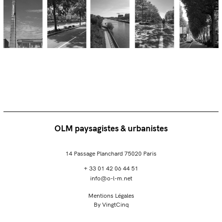
OLM paysagistes & urbanistes
14 Passage Planchard 75020 Paris
+ 33 01 42 06 44 51
info@o-l-m.net
Mentions Légales
By VingtCinq