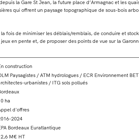
depuis la Gare St Jean, la future place d’Armagnac et les quai
isières qui offrent un paysage topographique de sous-bois arb
la fois de minimiser les déblais/remblais, de conduire et stock
 jeux en pente et, de proposer des points de vue sur la Garonne
n construction
OLM Paysagistes / ATM hydrologues / ECR Environnement BET
rchitectes-urbanistes / ITG sols pollués
Bordeaux
10 ha
ppel d'offres
2016-2024
EPA Bordeaux Euratlantique
12,6 M€ HT